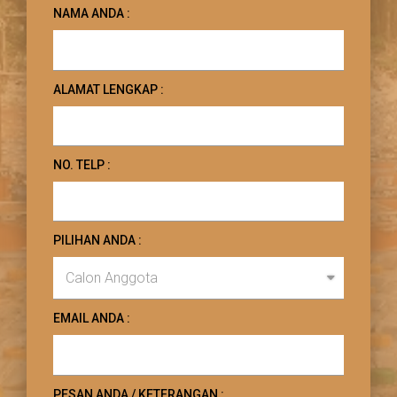
NAMA ANDA :
ALAMAT LENGKAP :
NO. TELP :
PILIHAN ANDA :
EMAIL ANDA :
PESAN ANDA / KETERANGAN :